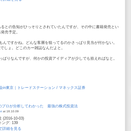
があるとの告知がひっそりとされていたんですが、その中に書籍発売とい
1発売予定。
もんですかね。どんな客層を狙ってるのかさっぱり見当が付かない。
紙でしょ。どこのカー雑誌なんだよと。
っぱりなんですが、何かの投資アイディアが少しでも拾えればなと。
会in東京｜トレードステーション / マネックス証券
のプロが分析してわかった 最強の株式投資法
et
at 16.10.09
016-10-03)
グ: 139
.jpで詳細を見る