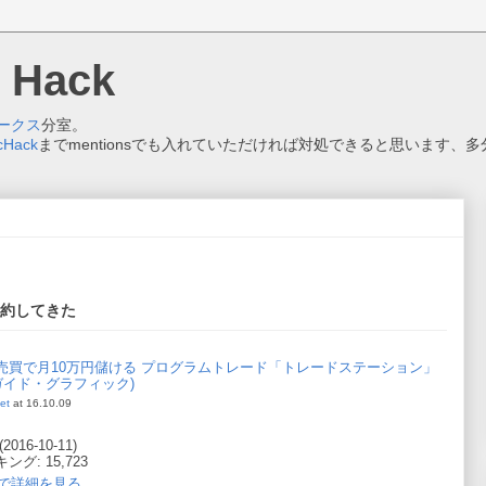
n Hack
ークス
分室。
cHack
までmentionsでも入れていただければ対処できると思います、多
約してきた
売買で月10万円儲ける プログラムトレード「トレードステーション」
ガイド・グラフィック)
et
at 16.10.09
16-10-11)
グ: 15,723
.jpで詳細を見る