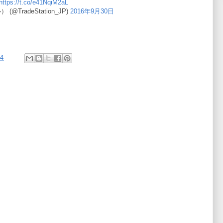
https://t.co/e41NqiM2aL
TradeStation_JP)
2016年9月30日
54