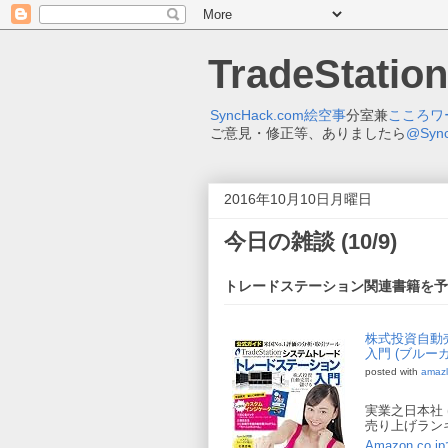
TradeStatio
SyncHack.com絵空事
分室兼
こころワ
ご意見・修正等、ありましたら
@Syn
2016年10月10日月曜日
今日の雑談 (10/9)
トレードステーション関連書籍を予
株式投資自動
入門 (ブルー
posted with
amazl
実業之日本社 (20
売り上げランキン
Amazon.co